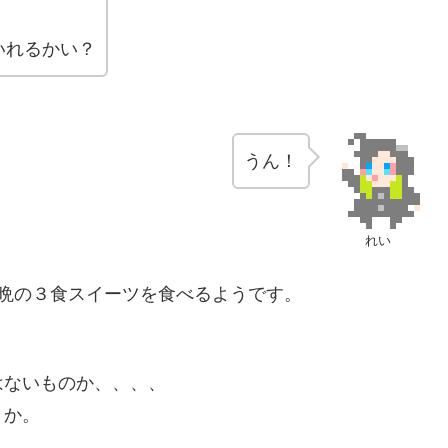
いれるかい？
うん！
れい
、晩の３食スイーツを食べるようです。
はないものか、、、、
うか。