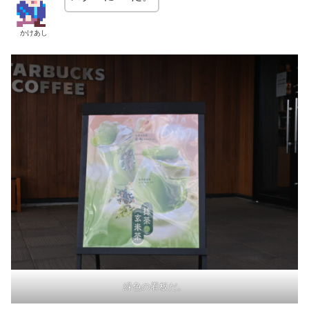
かけあし
緑色の看板だ。