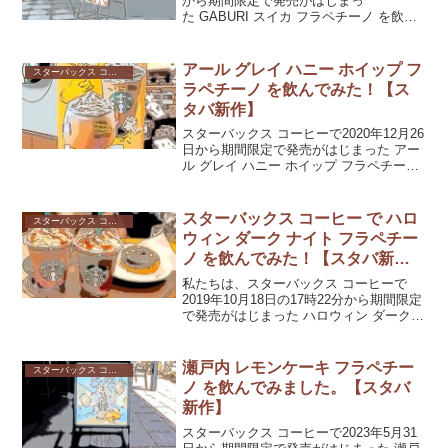
から期間限定で発売がはじまっ
た GABURI スイカ フラペチーノ を飲ん
できました。キウイフルーツをうまく使
ったドリンクでした。
アール グレイ ハニー ホイップ フ
スターバックス コーヒー
ラペチーノ を飲んでみた！【ス
タバ新作】
スターバックス コーヒーで2020年12月26
日から期間限定で発売がはじまった アー
ル グレイ ハニー ホイップ フラペチーノ
を飲んでみました。その体験談です。お
茶の香りと渋味、ミルク感、そして冷た
いという他にはないドリンクでしたよ。
スターバックス コーヒー で ハロ
スターバックス コーヒー
ウィン ダーク ナイト フラペチー
ノ を飲んでみた！【スタバ新
作】
私たちは、スターバックス コーヒーで
2019年10月18日の17時22分から期間限定
で発売がはじまった ハロウィン ダーク
ナイト フラペチーノ をいただいてきまし
た。その体験談です。
瀬戸内 レモンケーキ フラペチー
スターバックス コーヒー
ノ を飲んでみました。【スタバ
新作】
スターバックス コーヒーで2023年5月31