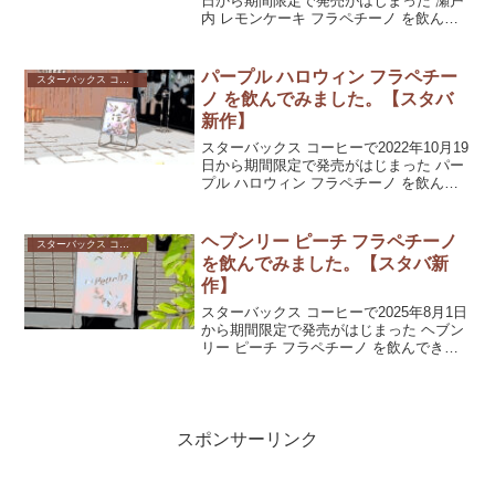
日から期間限定で発売がはじまった 瀬戸
内 レモンケーキ フラペチーノ を飲んで
みました。夏を予感させるさわやかなド
リンクでしたよ。
パープル ハロウィン フラペチー
スターバックス コーヒー
ノ を飲んでみました。【スタバ
新作】
スターバックス コーヒーで2022年10月19
日から期間限定で発売がはじまった パー
プル ハロウィン フラペチーノ を飲んで
みました。あやしげな紫色。そして、あ
やしげな香りでしたよ。
ヘブンリー ピーチ フラペチーノ
スターバックス コーヒー
を飲んでみました。【スタバ新
作】
スターバックス コーヒーで2025年8月1日
から期間限定で発売がはじまった ヘブン
リー ピーチ フラペチーノ を飲んできま
した。太い繊維質がぷつぷつと切れる歯
応えがいいドリンクした。
スポンサーリンク