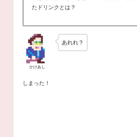
たドリンクとは？
あれれ？
かけあし
しまった！