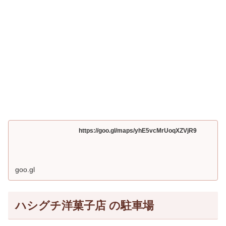
https://goo.gl/maps/yhE5vcMrUoqXZVjR9
goo.gl
ハシグチ洋菓子店 の駐車場