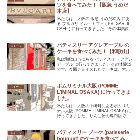
ツを食べてみた！【阪急 うめだ
本店】
私たちは、大阪の 阪急 うめだ本店 にあ
る ブルガリ イル・カフェ ( BVLGARI IL
CAFE ) に行ってきました。その体験談で
す。雑味のないすっきりと上品なスイー
ツでしたよ。
パティスリー アグレアーブル の
スイーツ
ケーキを食べてみた！【和歌山】
私は和歌山市にある パティスリー アグレ
アーブル に行ってきました。その体験談
です。今回チョイスしたケーキは、大人
向きにいいと思いましたよ。
ポムリミナル大阪 (POMME
スイーツ
L’IMINAL OSAKA) に行ってきま
した。
私たちは、大阪の中崎町にあるポムリミ
ナル大阪 (POMME L'IMINAL OSAKA) に
行ってきました。りんご飴の専門店で
す。りんご飴の印象が変わりましたよ。
その理由を解説します。
パティスリー ブーケ (patisserie
スイーツ
bouquet) のケーキを食べてみ