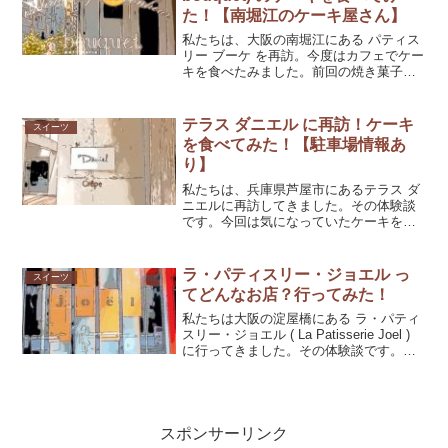
た！【南堀江のケーキ屋さん】
私たちは、大阪の南堀江にある パティス
リー ブーケ を再訪。今度はカフェでケー
キを食べたみました。前回の焼き菓子で
感じた生地を焼く技術はケーキにもあ
り、食感がよく、生クリームの旨味もた
っぷり。おいしいケーキでした。
テラス ダニエル に再訪！ケーキ
スイーツ
を食べてみた！【駐車場情報あ
り】
私たちは、兵庫県芦屋市にあるテラス ダ
ニエルに再訪してきました。その体験談
です。今回は気になっていたケーキを味
を確かめてきましたよ。
ラ・パティスリー・ジョエル っ
スイーツ
てどんなお店？行ってみた！
私たちは大阪の淀屋橋にある ラ・パティ
スリー・ジョエル ( La Patisserie Joel )
に行ってきました。その体験談です。ム
ースを使ったケーキが香り高くおいしい
お店でした。
スポンサーリンク