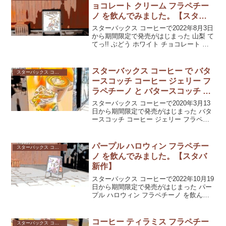
ョコレート クリーム フラペチー
ノ を飲んでみました。【スタバ
新作】
スターバックス コーヒーで2022年8月3日
から期間限定で発売がはじまった 山梨 て
てっ!! ぶどう ホワイト チョコレート ク
リーム フラペチーノ を飲んでみました。
ぶどうの酸味が爽やかなドリンクでした
よ。
スターバックス コーヒー で バタ
スターバックス コーヒー
ースコッチ コーヒー ジェリー フ
ラペチーノ と バタースコッチ ラ
テ を飲んでみた！【スタバ新
スターバックス コーヒーで2020年3月13
作】
日から期間限定で発売がはじまった バタ
ースコッチ コーヒー ジェリー フラペチ
ーノ と バタースコッチ ラテ を飲んでみ
ました。その体験談です。
パープル ハロウィン フラペチー
スターバックス コーヒー
ノ を飲んでみました。【スタバ
新作】
スターバックス コーヒーで2022年10月19
日から期間限定で発売がはじまった パー
プル ハロウィン フラペチーノ を飲んで
みました。あやしげな紫色。そして、あ
やしげな香りでしたよ。
コーヒー ティラミス フラペチー
スターバックス コーヒー