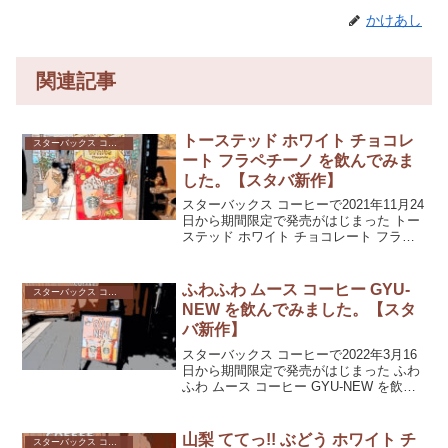
かけあし
関連記事
トーステッド ホワイト チョコレ
スターバックス コーヒー
ート フラペチーノ を飲んでみま
した。【スタバ新作】
スターバックス コーヒーで2021年11月24
日から期間限定で発売がはじまった トー
ステッド ホワイト チョコレート フラペ
チーノ を飲んでみました。砕いたクッキ
ーのザラザラした舌触りは、ケーキ感が
あってホリデーシーズンにぴったり？
ふわふわ ムース コーヒー GYU-
スターバックス コーヒー
NEW を飲んでみました。【スタ
バ新作】
スターバックス コーヒーで2022年3月16
日から期間限定で発売がはじまった ふわ
ふわ ムース コーヒー GYU-NEW を飲ん
でみました。コーヒーとホワイトモカシ
ロップのダブルの渋味を楽しむことがで
きるドリンクでしたよ。
山梨 ててっ!! ぶどう ホワイト チ
スターバックス コーヒー