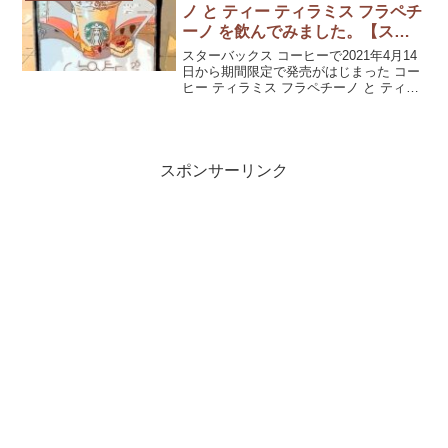
ノ と ティー ティラミス フラペチ
ーノ を飲んでみました。【スタ
バ新作】
スターバックス コーヒーで2021年4月14
日から期間限定で発売がはじまった コー
ヒー ティラミス フラペチーノ と ティー
ティラミス フラペチーノ を飲んでみまし
た。ティラミス感はあるのか？ないの
か？
スポンサーリンク